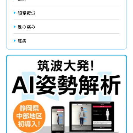
眼精疲労
足の痛み
膝痛