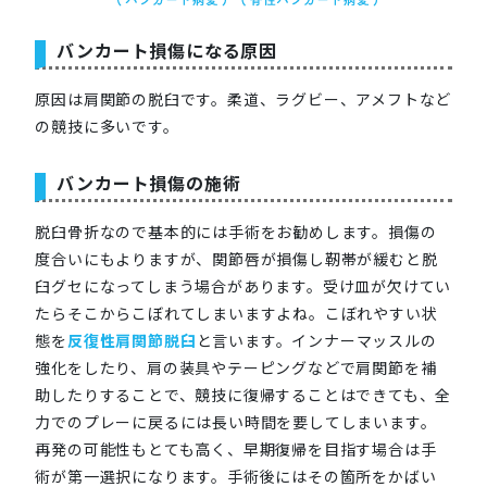
バンカート損傷になる原因
原因は肩関節の脱臼です。柔道、ラグビー、アメフトなど
の競技に多いです。
バンカート損傷の施術
脱臼骨折なので基本的には手術をお勧めします。損傷の
度合いにもよりますが、関節唇が損傷し靭帯が緩むと脱
臼グセになってしまう場合があります。受け皿が欠けてい
たらそこからこぼれてしまいますよね。こぼれやすい状
態を
反復性肩関節脱臼
と言います。インナーマッスルの
強化をしたり、肩の装具やテーピングなどで肩関節を補
助したりすることで、競技に復帰することはできても、全
力でのプレーに戻るには長い時間を要してしまいます。
再発の可能性もとても高く、早期復帰を目指す場合は手
術が第一選択になります。手術後にはその箇所をかばい