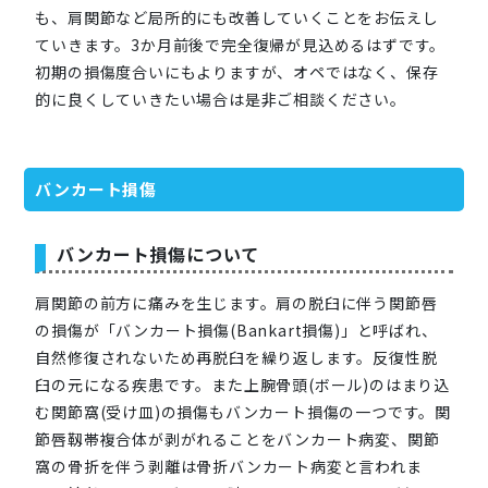
も、肩関節など局所的にも改善していくことをお伝えし
ていきます。3か月前後で完全復帰が見込めるはずです。
初期の損傷度合いにもよりますが、オペではなく、保存
的に良くしていきたい場合は是非ご相談ください。
バンカート損傷
バンカート損傷について
肩関節の前方に痛みを生じます。肩の脱臼に伴う関節唇
の損傷が「バンカート損傷(Bankart損傷)」と呼ばれ、
自然修復されないため再脱臼を繰り返します。反復性脱
臼の元になる疾患です。また上腕骨頭(ボール)のはまり込
む関節窩(受け皿)の損傷もバンカート損傷の一つです。関
節唇靱帯複合体が剥がれることをバンカート病変、関節
窩の骨折を伴う剥離は骨折バンカート病変と言われま