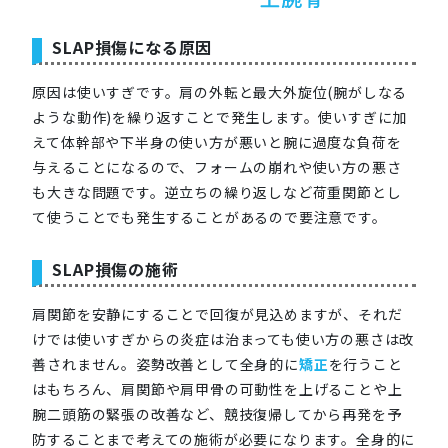
SLAP損傷になる原因
原因は使いすぎです。肩の外転と最大外旋位(腕がしなる
ような動作)を繰り返すことで発生します。使いすぎに加
えて体幹部や下半身の使い方が悪いと腕に過度な負荷を
与えることになるので、フォームの崩れや使い方の悪さ
も大きな問題です。逆立ちの繰り返しなど荷重関節とし
て使うことでも発生することがあるので要注意です。
SLAP損傷の施術
肩関節を安静にすることで回復が見込めますが、それだ
けでは使いすぎからの炎症は治まっても使い方の悪さは改
善されません。姿勢改善として全身的に
矯正
を行うこと
はもちろん、肩関節や肩甲骨の可動性を上げることや上
腕二頭筋の緊張の改善など、競技復帰してから再発を予
防することまで考えての施術が必要になります。全身的に