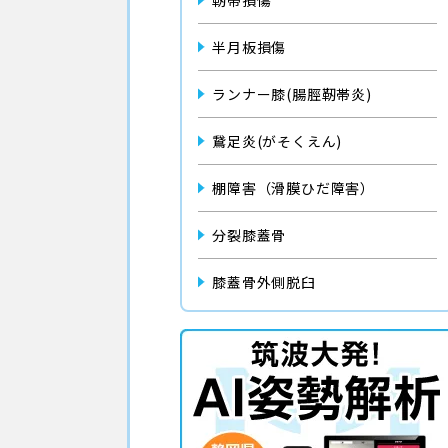
靭帯損傷
半月板損傷
ランナー膝(腸脛靭帯炎)
鵞足炎(がそくえん)
棚障害（滑膜ひだ障害）
分裂膝蓋骨
膝蓋骨外側脱臼